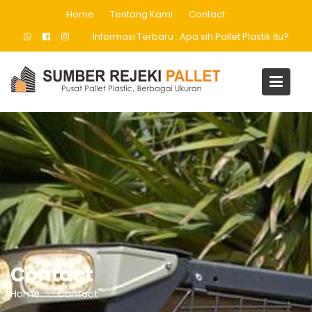
Skip
Home
Tentang Kami
Contact
to
Informasi Terbaru :
Apa sih Pallet Plastik itu?
content
Contact
Home
Contact